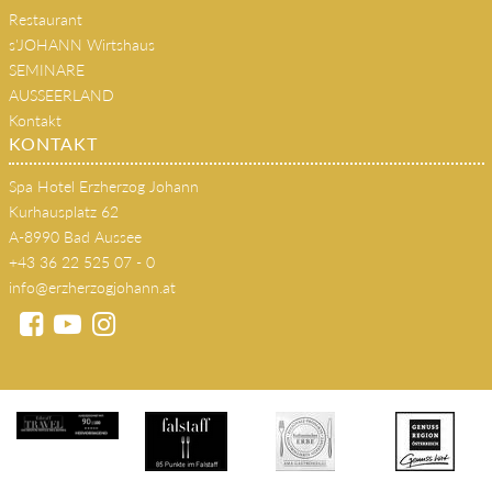
Restaurant
s'JOHANN Wirtshaus
SEMINARE
AUSSEERLAND
Kontakt
KONTAKT
Spa Hotel Erzherzog Johann
Kurhausplatz 62
A-8990 Bad Aussee
+43 36 22 525 07 - 0
info@erzherzogjohann.at