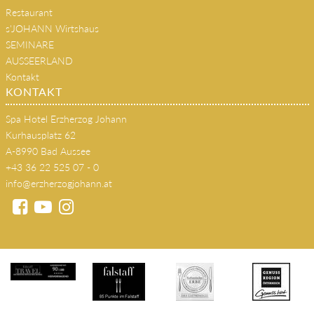
Restaurant
s'JOHANN Wirtshaus
SEMINARE
AUSSEERLAND
Kontakt
KONTAKT
Spa Hotel Erzherzog Johann
Kurhausplatz 62
A-8990 Bad Aussee
+43 36 22 525 07 - 0
info@erzherzogjohann.at