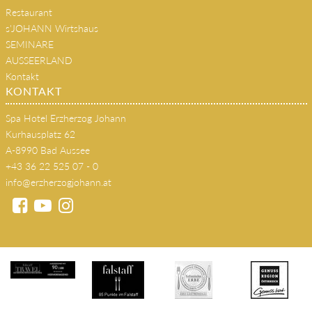
Restaurant
s'JOHANN Wirtshaus
SEMINARE
AUSSEERLAND
Kontakt
KONTAKT
Spa Hotel Erzherzog Johann
Kurhausplatz 62
A-8990 Bad Aussee
+43 36 22 525 07 - 0
info@erzherzogjohann.at