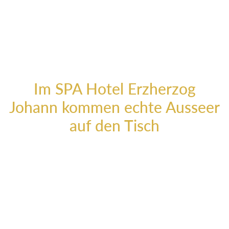
Bitte um Reservierung unter: +43 3622 525 07-0 oder direkt
per Mail.
Im SPA Hotel Erzherzog
Johann kommen echte Ausseer
auf den Tisch
Wie überall sonst hat sich das Hotel Erzherzog Johann auch
beim Essen & Trinken der Echtheit verschrieben. Und so
kommen aus der JOHANN Küche erzherzögliche
Leckerbissen, die noch dazu echte Ausseer sind: Butter,
Honig und Marmeladen fürs Frühstücksbuffet sind von
heimischen Bauern. Schafskäse, Rind und Lamm stammen
aus Aussee – so wie auch der Seesaibling, der schonend mit
Netzen gefangen und händisch verarbeitet wird.