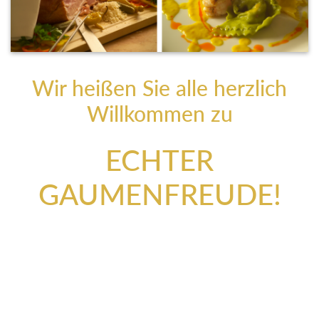
Wir heißen Sie alle herzlich
Willkommen zu
ECHTER
GAUMENFREUDE!
Ob unsere Hotelgäste, Besucher des Ausseerlandes und
Salzkammerguts oder natürlich alle Ausseerinnen und
Ausseer – lassen Sie sich in unserem
JOHANN Restaurant
kulinarisch verwöhnen! Gerne bewirten wir auch Gruppen
von bis zu 50 Personen in unserem JOHANN Restaurant.