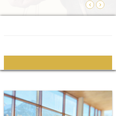
Zurück
Weiter
2
Personen
2
Erwachsene
Ankunft-Abreise
Bitte wählen Sie An- und Abfahrtsdatum
Buchen