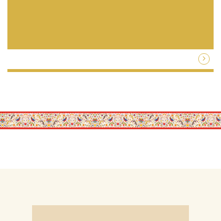
Zum Angebot
„Ein wunderschönes SPA Hotel im Zentrum
von Bad Aussee – SPA-Bereich traumhaft,
feinste steirische Herzlichkeit, exzellentes
Essen – wir kommen gerne wieder.“