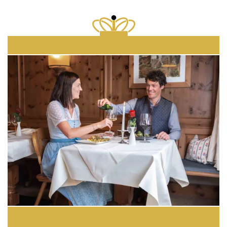
SUNDAY & MONDAY - ENJOY SHORT STAY
Price highlight: Sunday & Monday Short Stay – treat yourself
with short break and get 15% off on wellness…
1 Nächte / HP / verschiedene Zimmer / p.P.
ab € 145,-