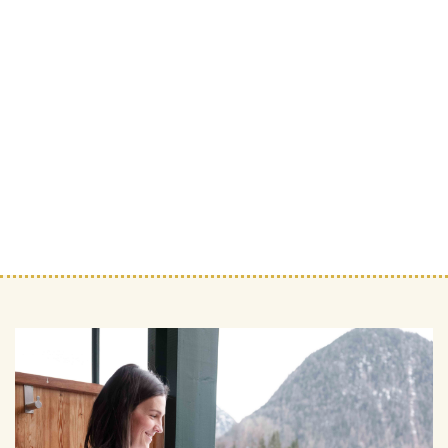
Kräuter und Gemüse kommen von noch näher: den Balkonen
des Hotels. Auf den Kräuterbalkonen der JOHANN Zirben-
Juniorsuiten, die als Permakultur angelegt sind, gedeihen
duftende Kräuter, Lauch, Zucchini, Tomaten und süße
Beeren.