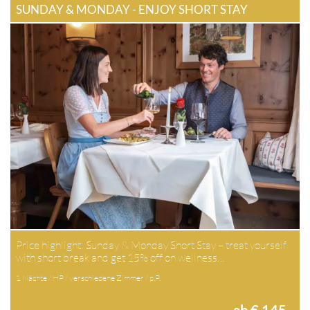
SUNDAY & MONDAY - ENJOY SHORT STAY
Price highlight: Sunday & Monday Short Stay – treat yourself
with short break and get 15% off on wellness…
1 Nächte / HP / verschiedene Zimmer / p.P.
ab € 145,-