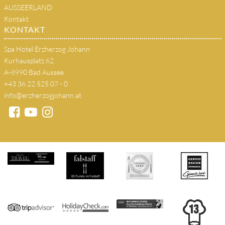
AUSSEERLAND
Kontakt
KONTAKT
Spa Hotel Erzherzog Johann
Kurhausplatz 62
A-8990 Bad Aussee
+43 36 22 525 07 - 0
info@erzherzogjohann.at