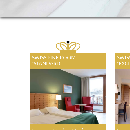
SWISS PINE ROOM
SWIS
"STANDARD"
"EXC