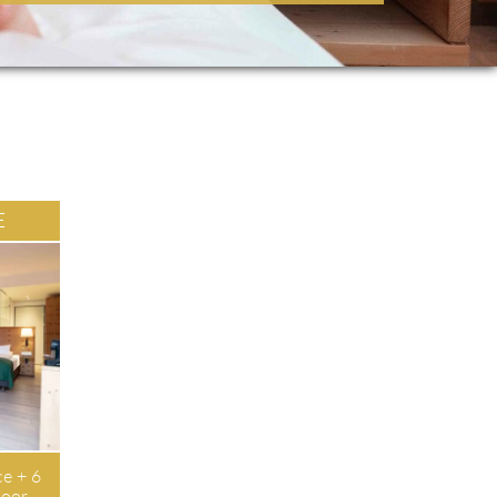
TE
ace + 6
loor