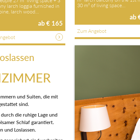
people 27 m² living space + 3
30 m² of living space…
ny larch loggia furnished in
 pine, larch wood…
ab 
ab € 165
Zum Angebot
ngebot
oslassen
NZIMMER
immern und Suiten, die mit
stattet sind.
 durch die ruhige Lage und
lsamer Schlaf garantiert.
n und Loslassen.