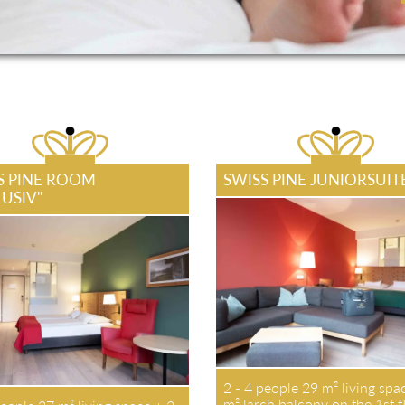
S PINE ROOM
SWISS PINE JUNIORSUI
LUSIV"
2 - 4 people 29 m² living sp
m² larch balcony on the 1st f