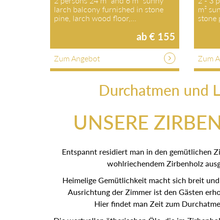
2 persons 24 m² and 6 m² sunny
2 - 3 
larch balcony furnished in stone
m² sun
pine, larch wood floor,…
stone
ab € 155
Zum Angebot
Zum A
Durchatmen und L
UNSERE ZIRBE
Entspannt residiert man in den gemütlichen Z
wohlriechendem Zirbenholz ausge
Heimelige Gemütlichkeit macht sich breit und
Ausrichtung der Zimmer ist den Gästen erho
Hier findet man Zeit zum Durchatme