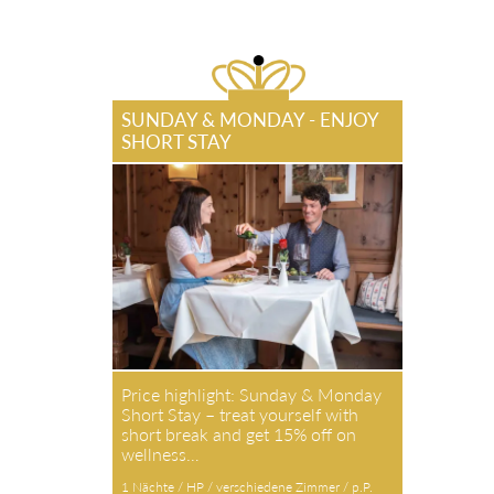
SUNDAY & MONDAY - ENJOY
SHORT STAY
Price highlight: Sunday & Monday
Short Stay – treat yourself with
short break and get 15% off on
wellness…
1 Nächte / HP / verschiedene Zimmer / p.P.