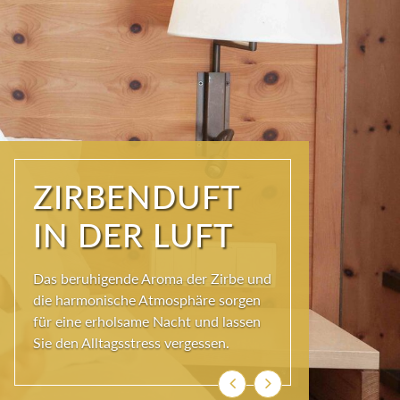
STIMMIG UND
ECHT
Entdecken Sie unsere einladenden
Zirbenzimmer, die mit natürlichen
Materialien und liebevollen Details
gestaltet sind.
Zurück
Weiter