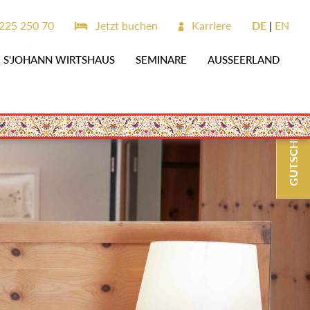
25 250 70
Jetzt buchen
Karriere
DE
EN
S'JOHANN WIRTSHAUS
SEMINARE
AUSSEERLAND
GUTSCHEINE