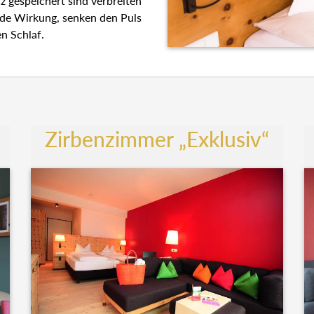
z gespeichert sind verbreiten
nde Wirkung, senken den Puls
n Schlaf.
Zirbenzimmer „Exklusiv“