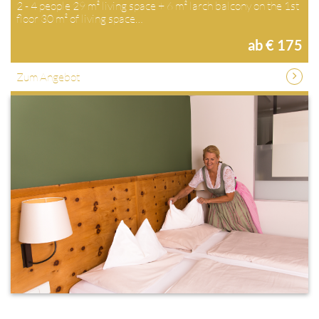
2 - 4 people 29 m² living space + 6 m² larch balcony on the 1st
floor 30 m² of living space…
ab € 175
Zum Angebot