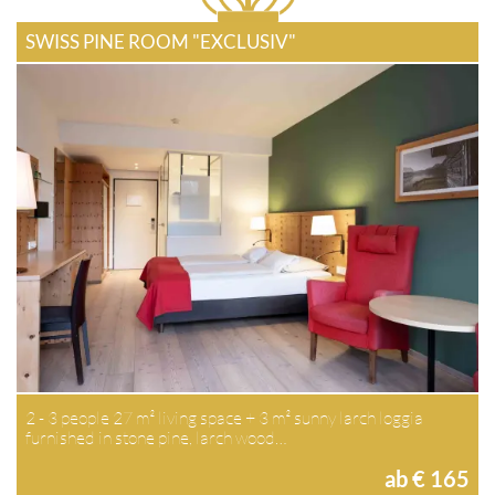
SWISS PINE ROOM "EXCLUSIV"
2 - 3 people 27 m² living space + 3 m² sunny larch loggia
furnished in stone pine, larch wood…
ab € 165