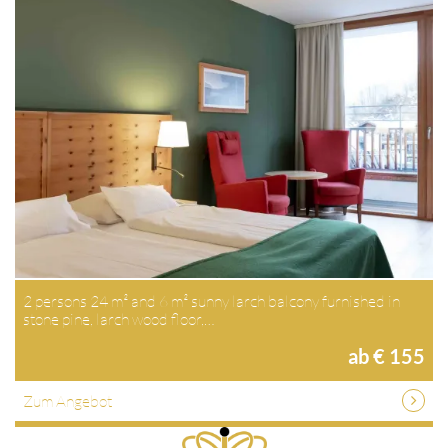
2 persons 24 m² and 6 m² sunny larch balcony furnished in
stone pine, larch wood floor,…
ab € 155
Zum Angebot