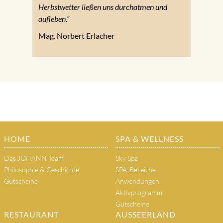
Herbstwetter ließen uns durchatmen und
aufleben.“
Mag. Norbert Erlacher
HOME
SPA & WELLNESS
Das JOHANN Team
Sky Spa
Philosophie & Geschichte
SPA-Bereiche
Gutscheine
Anwendungen
Aktivprogramm
Gutscheine
RESTAURANT
AUSSEERLAND