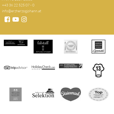
+43 36 22 525 07 - 0
info@erzherzogjohann.at