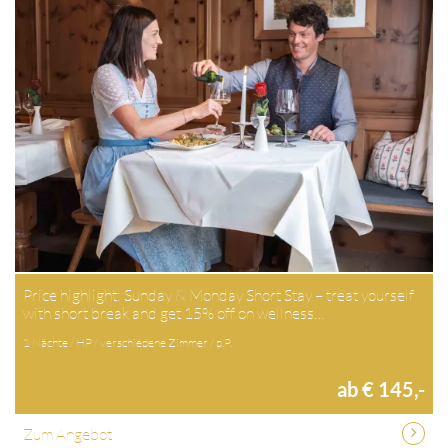
Price highlight: Sunday & Monday Short Stay – treat yourself
with short break and get 15% off on wellness…
1 Nächte / HP / verschiedene Zimmer / p.P.
ab € 145,-
Zum Angebot