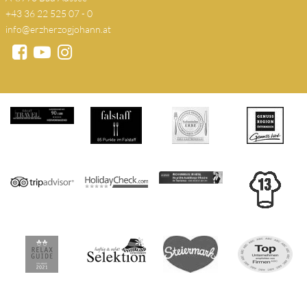
+43 36 22 525 07 - 0
info@erzherzogjohann.at