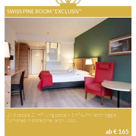
SWISS PINE ROOM "EXCLUSIV"
2 - 3 people 27 m² living space + 3 m² sunny larch loggia
furnished in stone pine, larch wood…
ab € 165