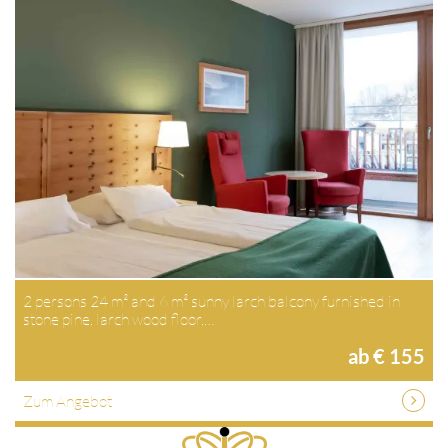
2 persons 24 m² and 6 m² sunny larch balcony furnished in
stone pine, larch wood floor,…
ab € 155
Zum Angebot