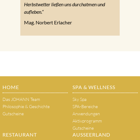
Herbstwetter ließen uns durchatmen und
aufleben.“
Mag. Norbert Erlacher
HOME
SPA & WELLNESS
Das JOHANN Team
Sky Spa
Philosophie & Geschichte
SPA-Bereiche
Gutscheine
Anwendungen
Aktivprogramm
Gutscheine
RESTAURANT
AUSSEERLAND