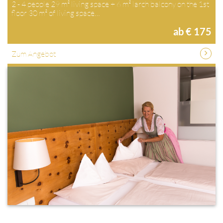
2 - 4 people 29 m² living space + 6 m² larch balcony on the 1st
floor 30 m² of living space…
ab € 175
Zum Angebot