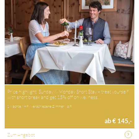
Price highlight: Sunday & Monday Short Stay – treat yourself
with short break and get 15% off on wellness…
1 Nächte / HP / verschiedene Zimmer / p.P.
ab € 145,-
Zum Angebot