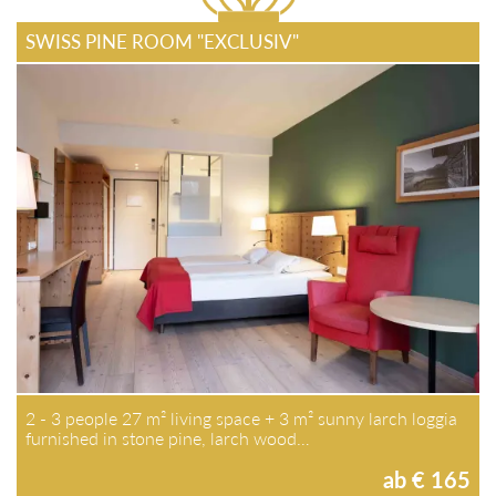
SWISS PINE ROOM "EXCLUSIV"
2 - 3 people 27 m² living space + 3 m² sunny larch loggia
furnished in stone pine, larch wood…
ab € 165