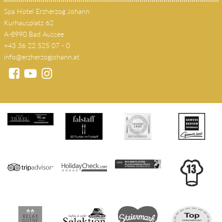
KONTAKT
Spa Hotel Erzherzog Johann
Kurhausplatz 62
A-8990 Bad Aussee
+43 36 22 525 07 - 0
info@erzherzogjohann.at