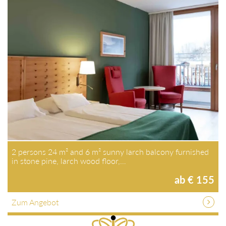
2 persons 24 m² and 6 m² sunny larch balcony furnished
in stone pine, larch wood floor,…
ab € 155
Zum Angebot