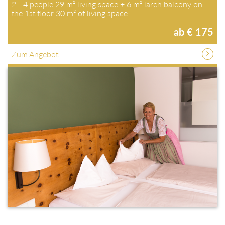
2 - 4 people 29 m² living space + 6 m² larch balcony on
the 1st floor 30 m² of living space…
ab € 175
Zum Angebot