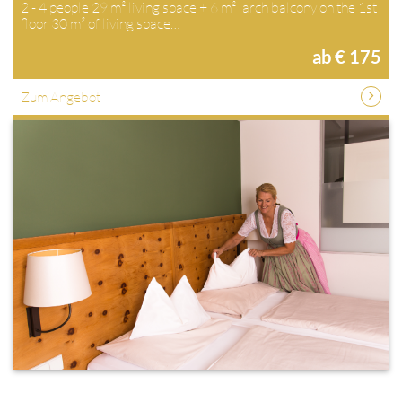
2 - 4 people 29 m² living space + 6 m² larch balcony on the 1st
floor 30 m² of living space…
ab € 175
Zum Angebot