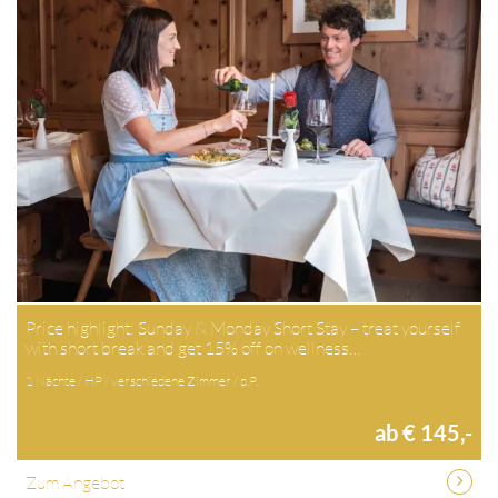
Price highlight: Sunday & Monday Short Stay – treat yourself
with short break and get 15% off on wellness…
1 Nächte / HP / verschiedene Zimmer / p.P.
ab € 145,-
Zum Angebot