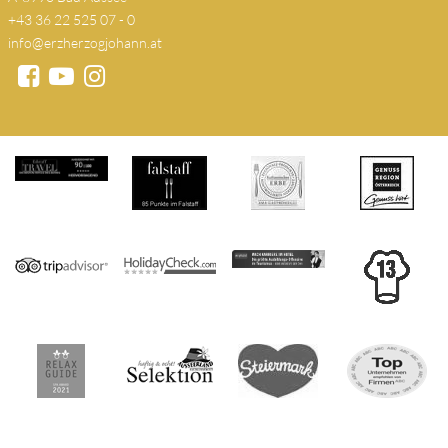
+43 36 22 525 07 - 0
info@erzherzogjohann.at