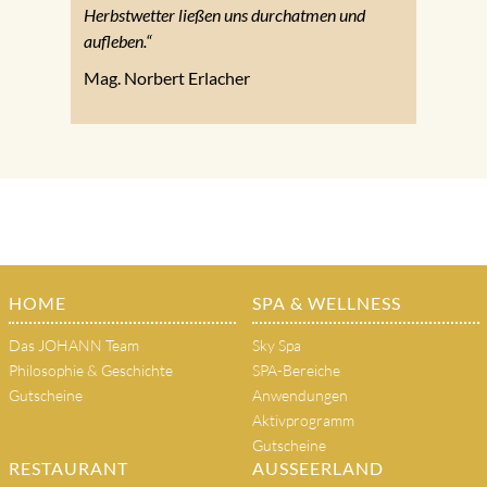
Herbstwetter ließen uns durchatmen und
aufleben.“
Mag. Norbert Erlacher
HOME
SPA & WELLNESS
Das JOHANN Team
Sky Spa
Philosophie & Geschichte
SPA-Bereiche
Gutscheine
Anwendungen
Aktivprogramm
Gutscheine
RESTAURANT
AUSSEERLAND