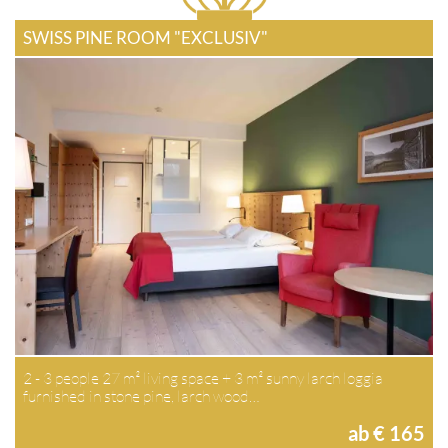
SWISS PINE ROOM "EXCLUSIV"
2 - 3 people 27 m² living space + 3 m² sunny larch loggia
furnished in stone pine, larch wood…
ab € 165