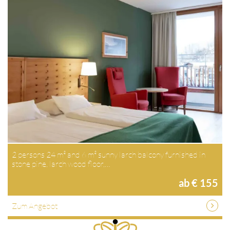
2 persons 24 m² and 6 m² sunny larch balcony furnished in
stone pine, larch wood floor,…
ab € 155
Zum Angebot