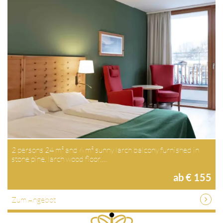
2 persons 24 m² and 6 m² sunny larch balcony furnished in
stone pine, larch wood floor,…
ab € 155
Zum Angebot