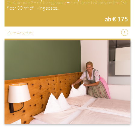
2 - 4 people 29 m² living space + 6 m² larch balcony on the 1st
floor 30 m² of living space…
ab € 175
Zum Angebot