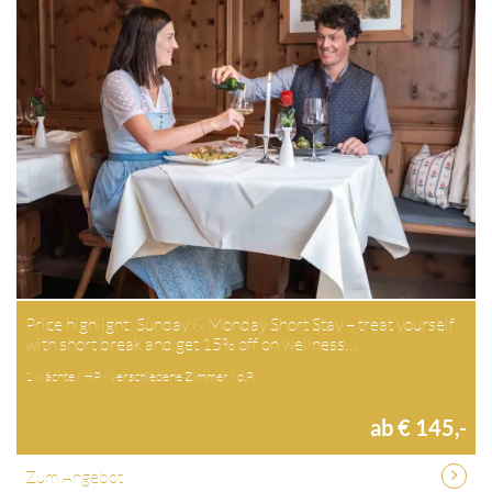
Price highlight: Sunday & Monday Short Stay – treat yourself
with short break and get 15% off on wellness…
1 Nächte / HP / verschiedene Zimmer / p.P.
ab € 145,-
Zum Angebot