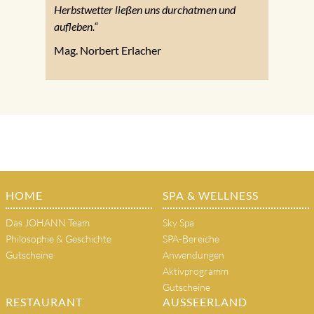
Herbstwetter ließen uns durchatmen und
aufleben.“
Mag. Norbert Erlacher
HOME
SPA & WELLNESS
Das JOHANN Team
Sky Spa
Philosophie & Geschichte
SPA-Bereiche
Gutscheine
Anwendungen
Aktivprogramm
Gutscheine
RESTAURANT
AUSSEERLAND