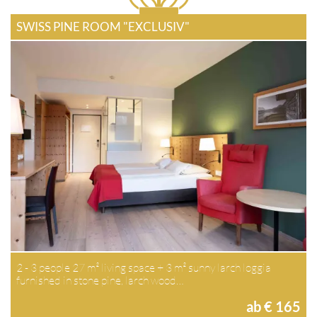
SWISS PINE ROOM "EXCLUSIV"
2 - 3 people 27 m² living space + 3 m² sunny larch loggia
furnished in stone pine, larch wood…
ab € 165