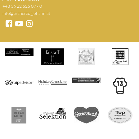
+43 36 22 525 07 - 0
info@erzherzogjohann.at