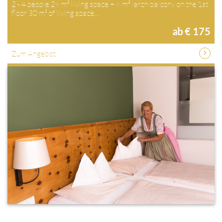
2 - 4 people 29 m² living space + 6 m² larch balcony on the 1st
floor 30 m² of living space…
ab € 175
Zum Angebot