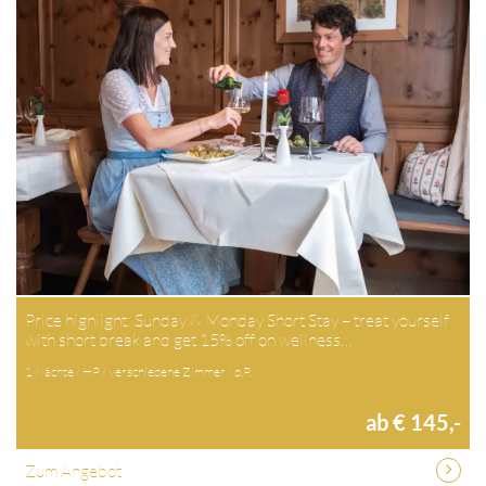
Price highlight: Sunday & Monday Short Stay – treat yourself
with short break and get 15% off on wellness…
1 Nächte / HP / verschiedene Zimmer / p.P.
ab € 145,-
Zum Angebot