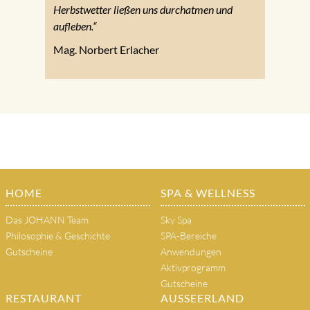
Herbstwetter ließen uns durchatmen und
aufleben.“
Mag. Norbert Erlacher
HOME
SPA & WELLNESS
Das JOHANN Team
Sky Spa
Philosophie & Geschichte
SPA-Bereiche
Gutscheine
Anwendungen
Aktivprogramm
Gutscheine
RESTAURANT
AUSSEERLAND