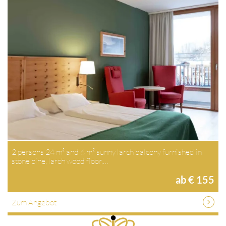
2 persons 24 m² and 6 m² sunny larch balcony furnished in
stone pine, larch wood floor,…
ab € 155
Zum Angebot