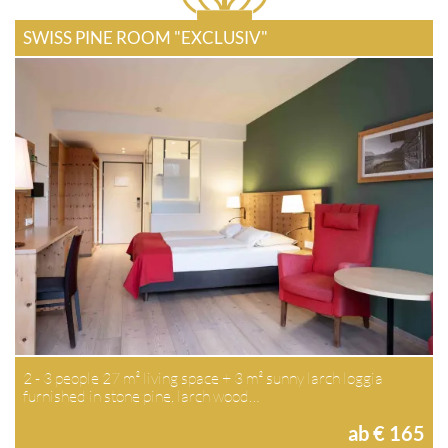
SWISS PINE ROOM "EXCLUSIV"
2 - 3 people 27 m² living space + 3 m² sunny larch loggia
furnished in stone pine, larch wood…
ab € 165