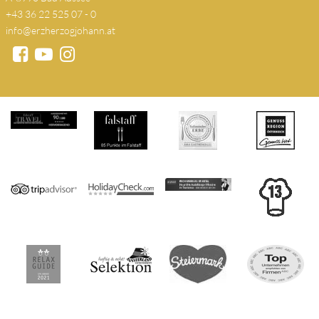
+43 36 22 525 07 - 0
info@erzherzogjohann.at