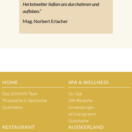
Herbstwetter ließen uns durchatmen und
aufleben.“
Mag. Norbert Erlacher
HOME
SPA & WELLNESS
Das JOHANN Team
Sky Spa
Philosophie & Geschichte
SPA-Bereiche
Gutscheine
Anwendungen
Aktivprogramm
Gutscheine
RESTAURANT
AUSSEERLAND