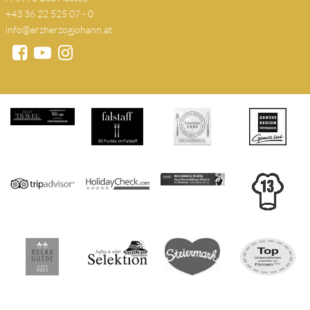
+43 36 22 525 07 - 0
info@erzherzogjohann.at