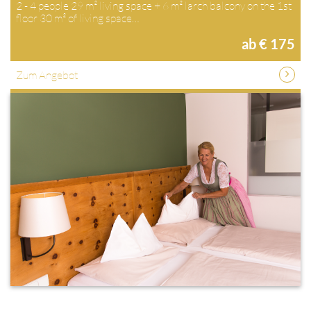
2 - 4 people 29 m² living space + 6 m² larch balcony on the 1st
floor 30 m² of living space…
ab € 175
Zum Angebot