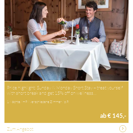
Price highlight: Sunday & Monday Short Stay – treat yourself
with short break and get 15% off on wellness…
1 Nächte / HP / verschiedene Zimmer / p.P.
ab € 145,-
Zum Angebot