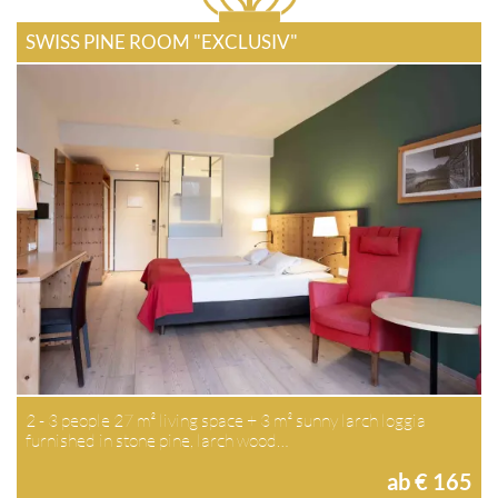
SWISS PINE ROOM "EXCLUSIV"
2 - 3 people 27 m² living space + 3 m² sunny larch loggia
furnished in stone pine, larch wood…
ab € 165