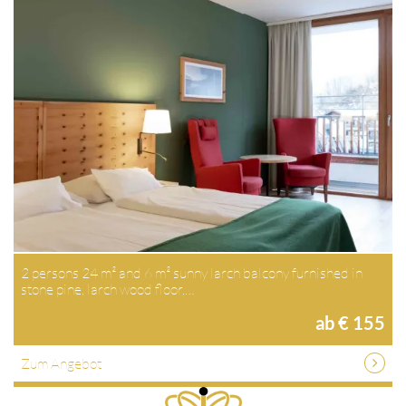
2 persons 24 m² and 6 m² sunny larch balcony furnished in
stone pine, larch wood floor,…
ab € 155
Zum Angebot