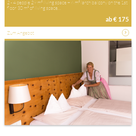
2 - 4 people 29 m² living space + 6 m² larch balcony on the 1st
floor 30 m² of living space…
ab € 175
Zum Angebot