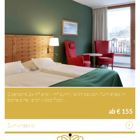
2 persons 24 m² and 6 m² sunny larch balcony furnished in
stone pine, larch wood floor,…
ab € 155
Zum Angebot