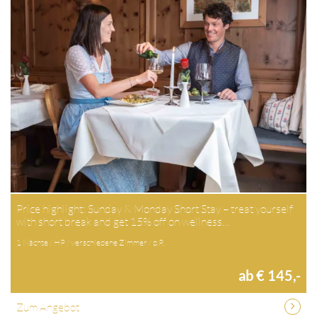
Price highlight: Sunday & Monday Short Stay – treat yourself
with short break and get 15% off on wellness…
1 Nächte / HP / verschiedene Zimmer / p.P.
ab € 145,-
Zum Angebot