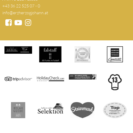
+43 36 22 525 07 - 0
info@erzherzogjohann.at