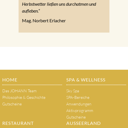
Herbstwetter ließen uns durchatmen und
aufleben.“
Mag. Norbert Erlacher
HOME
SPA & WELLNESS
Das JOHANN Team
Sky Spa
Philosophie & Geschichte
SPA-Bereiche
Gutscheine
Anwendungen
Aktivprogramm
Gutscheine
RESTAURANT
AUSSEERLAND