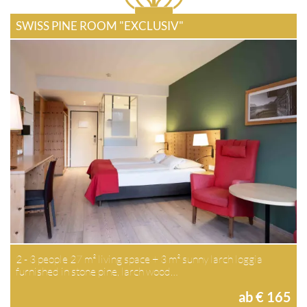
SWISS PINE ROOM "EXCLUSIV"
2 - 3 people 27 m² living space + 3 m² sunny larch loggia
furnished in stone pine, larch wood…
ab € 165