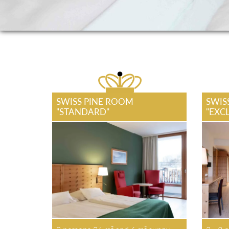
SWISS PINE ROOM
SWIS
"STANDARD"
"EXC