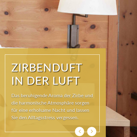
STIMMIG UND
ECHT
Entdecken Sie unsere einladenden
Zirbenzimmer, die mit natürlichen
Materialien und liebevollen Details
gestaltet sind.
Zurück
Weiter