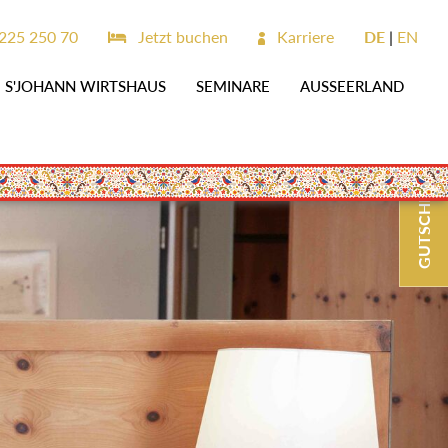
225 250 70
Jetzt buchen
Karriere
DE
EN
S'JOHANN WIRTSHAUS
SEMINARE
AUSSEERLAND
GUTSCHEINE