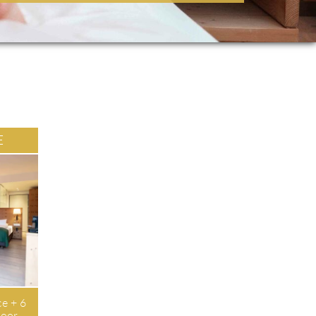
E
ce + 6
loor