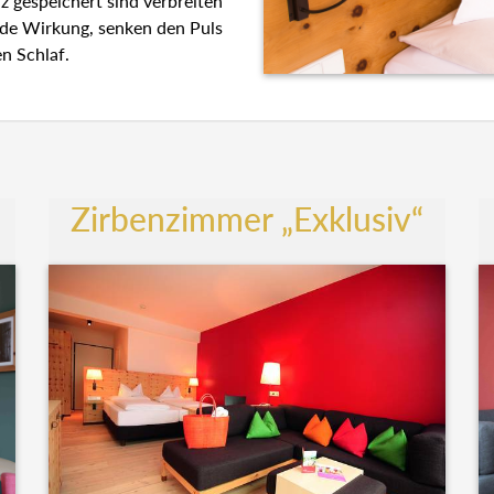
z gespeichert sind verbreiten
nde Wirkung, senken den Puls
n Schlaf.
Zirbenzimmer „Exklusiv“