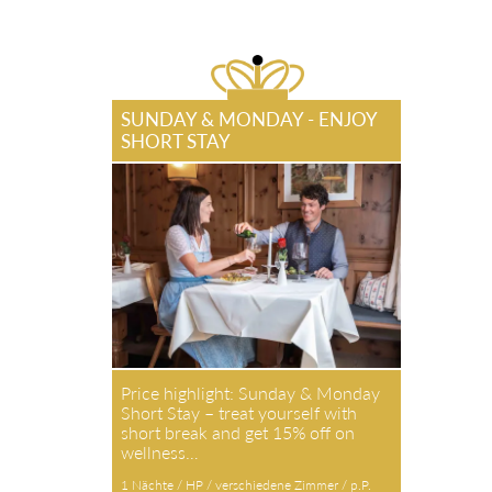
SUNDAY & MONDAY - ENJOY
SHORT STAY
Price highlight: Sunday & Monday
Short Stay – treat yourself with
short break and get 15% off on
wellness…
1 Nächte / HP / verschiedene Zimmer / p.P.