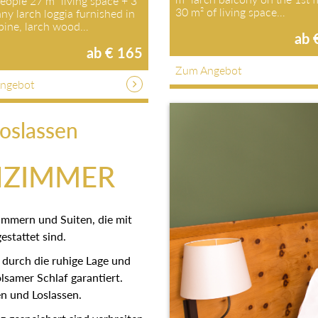
people 27 m² living space + 3
30 m² of living space…
ny larch loggia furnished in
pine, larch wood…
ab 
ab € 165
Zum Angebot
ngebot
oslassen
NZIMMER
immern und Suiten, die mit
stattet sind.
 durch die ruhige Lage und
samer Schlaf garantiert.
n und Loslassen.