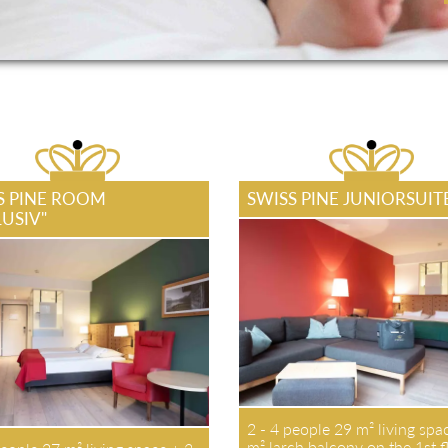
S PINE ROOM
SWISS PINE JUNIORSUIT
LUSIV"
2 - 4 people 29 m² living spa
m² larch balcony on the 1st f