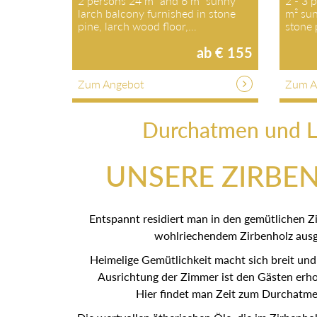
2 persons 24 m² and 6 m² sunny
2 - 3 
larch balcony furnished in stone
m² sun
pine, larch wood floor,…
stone 
ab € 155
Zum Angebot
Zum A
Durchatmen und L
UNSERE ZIRBE
Entspannt residiert man in den gemütlichen Z
wohlriechendem Zirbenholz ausge
Heimelige Gemütlichkeit macht sich breit und
Ausrichtung der Zimmer ist den Gästen erhol
Hier findet man Zeit zum Durchatme