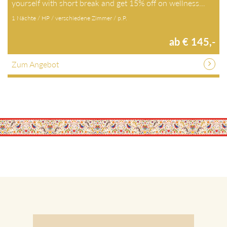
yourself with short break and get 15% off on wellness…
1 Nächte / HP / verschiedene Zimmer / p.P.
ab € 145,-
Zum Angebot