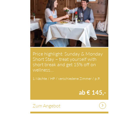
Price highlight: Sunday & Monday
Short Stay – treat yourself with short
break and get 15% off on wellness…
1 Nächte / HP / verschiedene Zimmer / p.P.
ab € 145,-
Zum Angebot