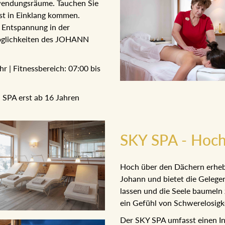
endungsräume. Tauchen Sie ein
n Einklang kommen. Genießen
ung in der angenehmen
des JOHANN SPA.
 | Fitnessbereich: 07:00 bis
SPA erst ab 16 Jahren
SKY SPA - Hoch
Hoch über den Dächern erhebt
Johann und bietet die Gelegen
lassen und die Seele baumeln z
Gefühl von Schwerelosigkeit.
Der SKY SPA umfasst einen In
Sauna mit einem atemberaube