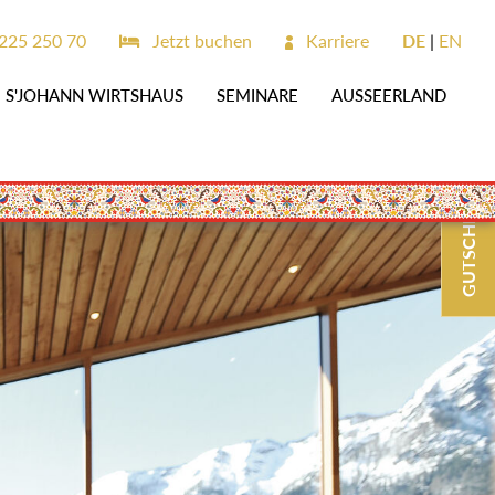
6225 250 70
Jetzt buchen
Karriere
DE
EN
S'JOHANN WIRTSHAUS
SEMINARE
AUSSEERLAND
GUTSCHEINE