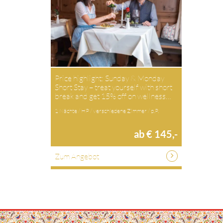
Price highlight: Sunday & Monday
Short Stay – treat yourself with short
break and get 15% off on wellness…
1 Nächte / HP / verschiedene Zimmer / p.P.
ab € 145,-
Zum Angebot