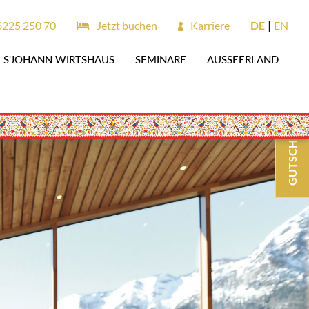
6225 250 70
Jetzt buchen
Karriere
DE
EN
S'JOHANN WIRTSHAUS
SEMINARE
AUSSEERLAND
GUTSCHEINE