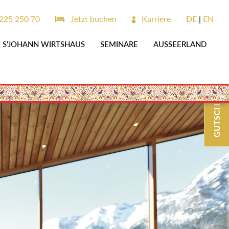
225 250 70
Jetzt buchen
Karriere
DE
EN
S'JOHANN WIRTSHAUS
SEMINARE
AUSSEERLAND
GUTSCHEINE