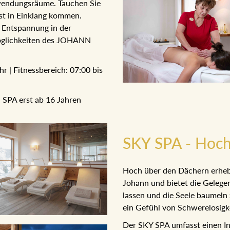
wendungsräume. Tauchen Sie
ist in Einklang kommen.
 Entspannung in der
öglichkeiten des JOHANN
r | Fitnessbereich: 07:00 bis
 SPA erst ab 16 Jahren
SKY SPA - Hoch
Hoch über den Dächern erheb
Johann und bietet die Gelege
lassen und die Seele baumeln 
ein Gefühl von Schwerelosigke
Der SKY SPA umfasst einen In