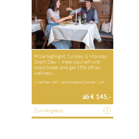
Price highlight: Sunday & Monday
Short Stay – treat yourself with
short break and get 15% off on
wellness…
1 Nächte / HP / verschiedene Zimmer / p.P.
ab € 145,-
Zum Angebot