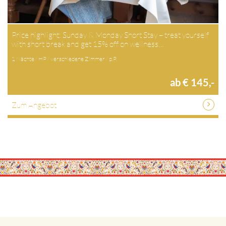
Price highlight: Sunday & Monday Short Stay – treat yourself
with short break and get 15% off on wellness…
1 Nächte / HP / verschiedene Zimmer / p.P.
ab € 145,-
Zum Angebot