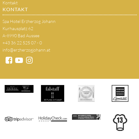
Kontakt
KONTAKT
Spa Hotel Erzherzog Johann
Kurhausplatz 62
A-8990 Bad Aussee
+43 36 22 525 07 - 0
info@erzherzogjohann.at