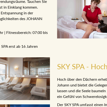
Anwendungsräume. Tauchen
d Geist in Einklang kommen.
d Entspannung in der
Möglichkeiten des JOHANN
Uhr | Fitnessbereich: 07:00
hr
N SPA erst ab 16 Jahren
SKY SPA - Hoch
Hoch über den Dächern erhe
Johann und bietet die Gelege
lassen und die Seele baumeln
dabei ein Gefühl von Schwere
Der SKY SPA umfasst einen I