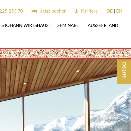
25 250 70
Jetzt buchen
Karriere
DE
EN
S'JOHANN WIRTSHAUS
SEMINARE
AUSSEERLAND
GUTSCHEINE