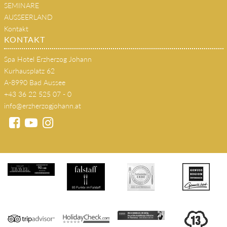
SEMINARE
AUSSEERLAND
Kontakt
KONTAKT
Spa Hotel Erzherzog Johann
Kurhausplatz 62
A-8990 Bad Aussee
+43 36 22 525 07 - 0
info@erzherzogjohann.at