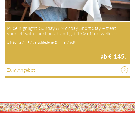
Price highlight: Sunday & Monday Short Stay – treat
yourself with short break and get 15% off on wellness…
1 Nächte / HP / verschiedene Zimmer / p.P.
ab € 145,-
Zum Angebot