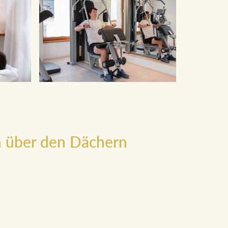
 über den Dächern
 sich der SKY SPA des SPA Hotel Erzherzog
heit, den Blick über Bad Aussee schweifen zu
u lassen. Das Element Wasser vermittelt dabei ein
door-Pool, ein Außenbecken und eine Alpen-Bio-
nden Panoramablick. Lichtdurchflutende