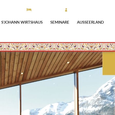
6225 250 70
Jetzt buchen
Karriere
DE
EN
S'JOHANN WIRTSHAUS
SEMINARE
AUSSEERLAND
GUTSCHEINE