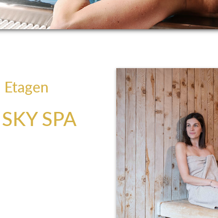
i Etagen
SKY SPA
bniss im SPA Hotel Erzherzog
se sind. Unsere exklusiven
Ihnen die perfekte Oase der
mmerguts laden wir Sie ein, auf
u gehen. Denn bei uns im
eist in einem gesunden Körper
unserer Wohlfühlbereiche und