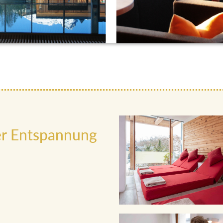
r Entspannung
ANN SPA auf dem 2.
n. Die Zirbenliegen im
erdampfbad und die
d zu regenerieren.
n Einrichtungen, sondern