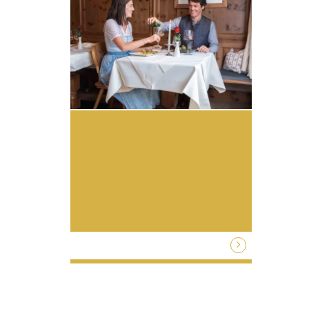
Price highlight: Sunday & Monday
Short Stay – treat yourself with short
break and get 15% off on wellness…
1 Nächte / HP / verschiedene Zimmer / p.P.
ab € 145,-
Zum Angebot