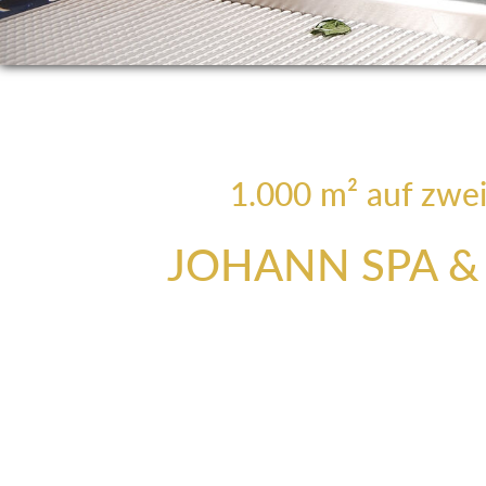
1.000 m² auf zwe
JOHANN SPA & 
Erleben Sie Ihr ganz persönliches Wellnesserle
JOHANN, wo Wohlgefühl und Entspannung zuhau
JOHANN SPA
und
SKY SPA
-Bereiche bieten 
Entspannung. Hier inmitten des steirischen Salzka
eine faszinierende Reise zur inneren Ruhe z
Wellnesshotel verstehen wir, dass ein gesunder G
wohnt. Genießen Sie die wohltuende Atmosphäre 