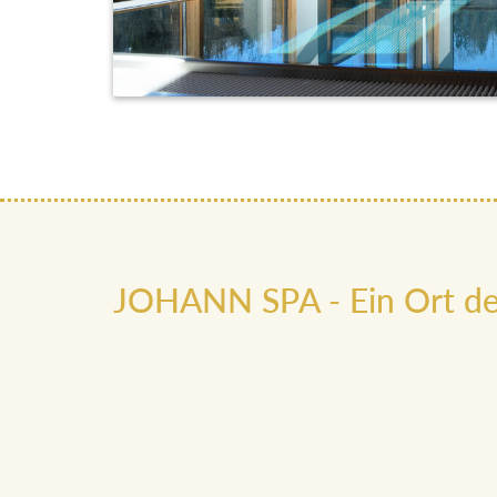
JOHANN SPA - Ein Ort de
Im Herzen unseres Hotels erstreckt sich der JOH
Obergeschoss, ein Raum für Ruhe und Wohlbefinde
Liegebereich, das Soledampfbad, Lakonium, Kräut
Zirbensauna laden dazu ein, sich zu entspannen un
Der JOHANN SPA bietet nicht nur diese wärmende