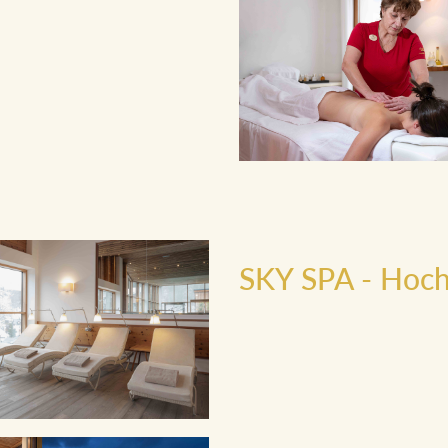
endungsräume. Tauchen Sie ein
n Einklang kommen. Genießen
ung in der angenehmen
des JOHANN SPA.
 | Fitnessbereich: 07:00 bis
SPA erst ab 16 Jahren
SKY SPA - Hoch
Hoch über den Dächern erhebt
Johann und bietet die Gelegen
lassen und die Seele baumeln z
Gefühl von Schwerelosigkeit.
Der SKY SPA umfasst einen In
Sauna mit einem atemberaube