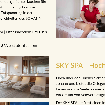
endungsräume. Tauchen Sie ein
n Einklang kommen. Genießen
ung in der angenehmen
des JOHANN SPA.
 | Fitnessbereich: 07:00 bis
SPA erst ab 16 Jahren
SKY SPA - Hoch
Hoch über den Dächern erhebt
Johann und bietet die Gelegen
lassen und die Seele baumeln z
Gefühl von Schwerelosigkeit.
Der SKY SPA umfasst einen In
Sauna mit einem atemberaube