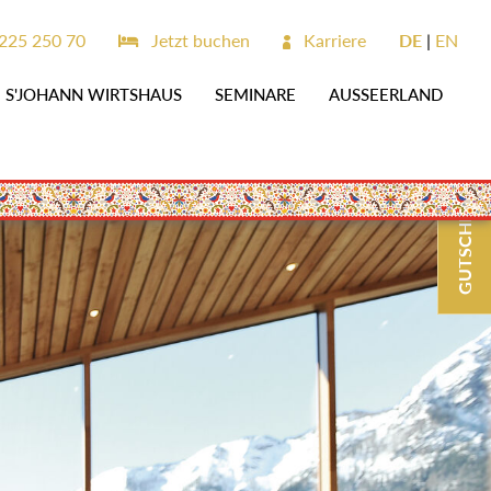
6225 250 70
Jetzt buchen
Karriere
DE
EN
S'JOHANN WIRTSHAUS
SEMINARE
AUSSEERLAND
GUTSCHEINE