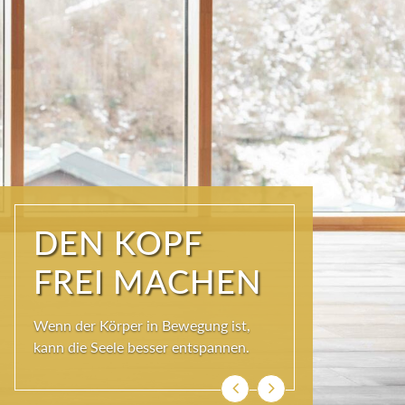
ÜBER DEN
DÄCHERN DER
KURSTADT
Schöner als im SKY SPA kann es im
Wolkenbett auch nicht sein, denn bei
so viel Himmel wird das Herz ganz
leicht und die Seele weit.
Zurück
Weiter