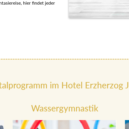
ender Wassergymnastik SKY
ning, oder die entspannende
einen Ausgleich.
talprogramm im Hotel Erzherzog J
Wassergymnastik