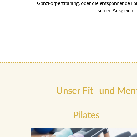
Entspannungsmöglichkeiten an. Ob aktivier
Pool, Pilates als ganzeitliches Ganzkörpertrai
Fantasiereise, hier findet jeder s
Unser Fit- und Men
Pilates