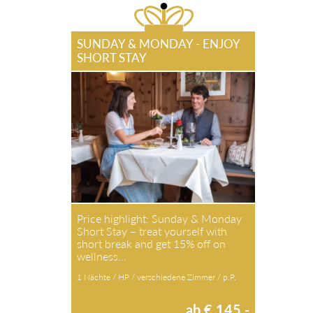
SUNDAY & MONDAY - ENJOY
SHORT STAY
Price highlight: Sunday & Monday
Short Stay – treat yourself with
short break and get 15% off on
wellness…
1 Nächte / HP / verschiedene Zimmer / p.P.