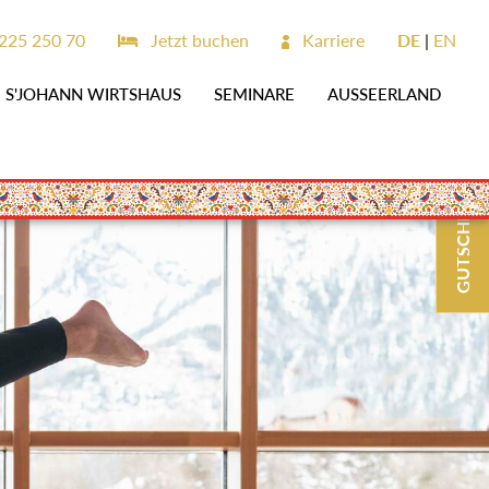
25 250 70
Jetzt buchen
Karriere
DE
EN
S'JOHANN WIRTSHAUS
SEMINARE
AUSSEERLAND
GUTSCHEINE