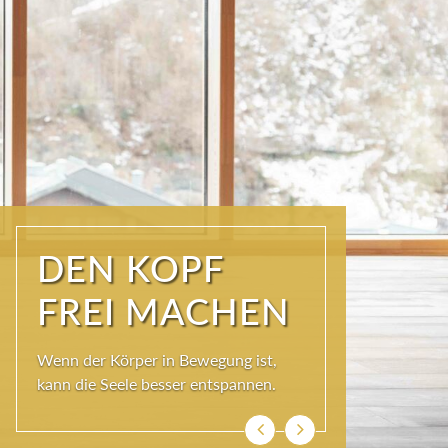
ÜBER DEN
DÄCHERN DER
KURSTADT
Schöner als im SKY SPA kann es im
Wolkenbett auch nicht sein, denn bei
so viel Himmel wird das Herz ganz
leicht und die Seele weit.
Zurück
Weiter