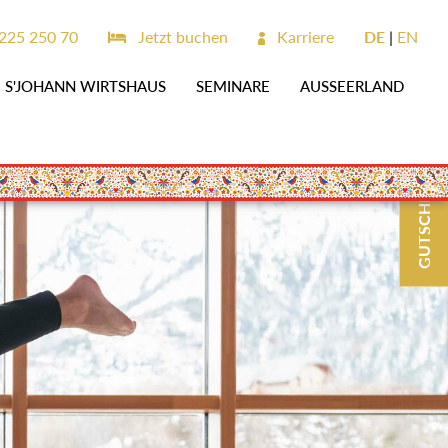
225 250 70
Jetzt buchen
Karriere
DE
EN
S'JOHANN WIRTSHAUS
SEMINARE
AUSSEERLAND
GUTSCHEINE