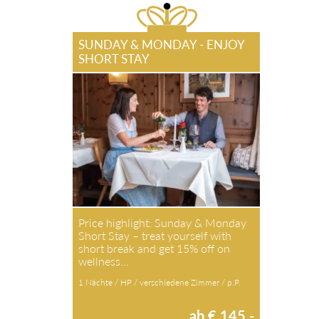
SUNDAY & MONDAY - ENJOY
SHORT STAY
Price highlight: Sunday & Monday
Short Stay – treat yourself with
short break and get 15% off on
wellness…
1 Nächte / HP / verschiedene Zimmer / p.P.
ab € 145,-