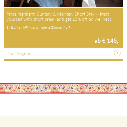
Price highlight: Sunday & Monday Short Stay – treat
yourself with short break and get 15% off on wellness…
1 Nächte / HP / verschiedene Zimmer / p.P.
ab € 145,-
Zum Angebot