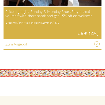
Price highlight: Sunday & Monday Short Stay – treat
yourself with short break and get 15% off on wellness…
1 Nächte / HP / verschiedene Zimmer / p.P.
ab € 145,-
Zum Angebot