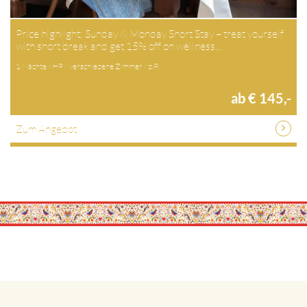
Price highlight: Sunday & Monday Short Stay – treat yourself
with short break and get 15% off on wellness…
1 Nächte / HP / verschiedene Zimmer / p.P.
ab € 145,-
Zum Angebot