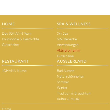
HOME
SPA & WELLNESS
Das JOHANN Team
Sky Spa
Philosophie & Geschichte
SPA-Bereiche
Gutscheine
Anwendungen
Aktivprogramm
Gutscheine
RESTAURANT
AUSSEERLAND
JOHANN Küche
Bad Aussee
Naturschönheiten
Sommer
Winter
Tradition & Brauchtum
Kultur & Musik
Home