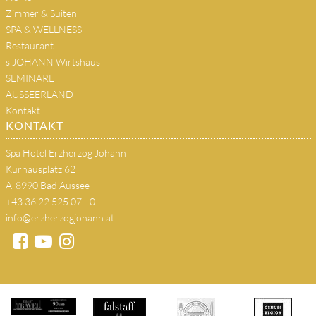
Zimmer & Suiten
SPA & WELLNESS
Restaurant
s'JOHANN Wirtshaus
SEMINARE
AUSSEERLAND
Kontakt
KONTAKT
Spa Hotel Erzherzog Johann
Kurhausplatz 62
A-8990 Bad Aussee
+43 36 22 525 07 - 0
info@erzherzogjohann.at