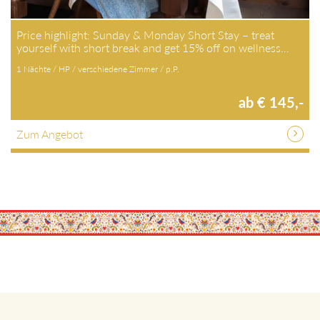
Price highlight: Sunday & Monday Short Stay – treat
yourself with short break and get 15% off on wellness…
1 Nächte / HP / verschiedene Zimmer / p.P.
ab € 145,-
Zum Angebot