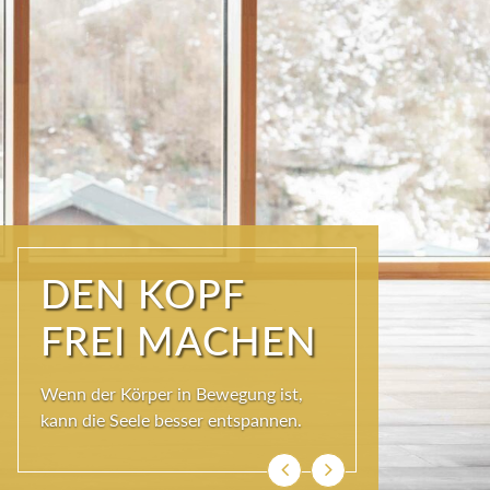
ÜBER DEN
DÄCHERN DER
KURSTADT
Schöner als im SKY SPA kann es im
Wolkenbett auch nicht sein, denn bei
so viel Himmel wird das Herz ganz
leicht und die Seele weit.
Zurück
Weiter