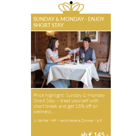
SUNDAY & MONDAY - ENJOY
SHORT STAY
Price highlight: Sunday & Monday
Short Stay – treat yourself with short
break and get 15% off on wellness…
1 Nächte / HP / verschiedene Zimmer / p.P.
ab € 145,-