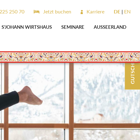
6225 250 70
Jetzt buchen
Karriere
DE
EN
S'JOHANN WIRTSHAUS
SEMINARE
AUSSEERLAND
GUTSCHEINE