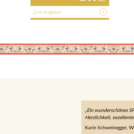
Zum Angebot
„Ein wunderschönes SPA Ho
exzellentes Essen – wir k
Karin Schweinegger, Wi