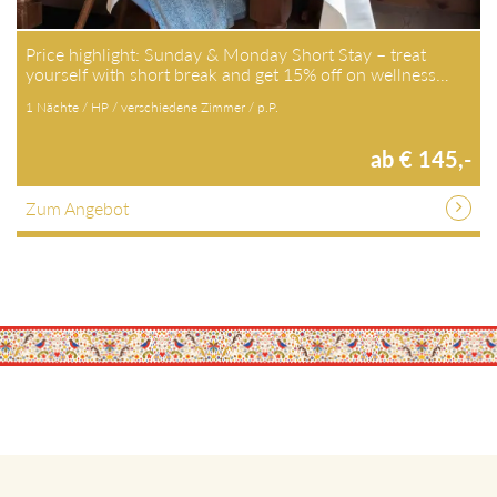
Price highlight: Sunday & Monday Short Stay – treat
yourself with short break and get 15% off on wellness…
1 Nächte / HP / verschiedene Zimmer / p.P.
ab € 145,-
Zum Angebot