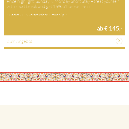
Price highlight: Sunday & Monday Short Stay – treat yourself
with short break and get 15% off on wellness…
1 Nächte / HP / verschiedene Zimmer / p.P.
ab € 145,-
Zum Angebot