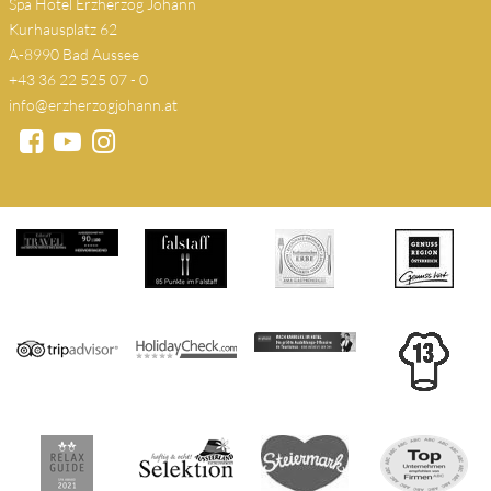
Spa Hotel Erzherzog Johann
Kurhausplatz 62
A-8990 Bad Aussee
+43 36 22 525 07 - 0
info@erzherzogjohann.at