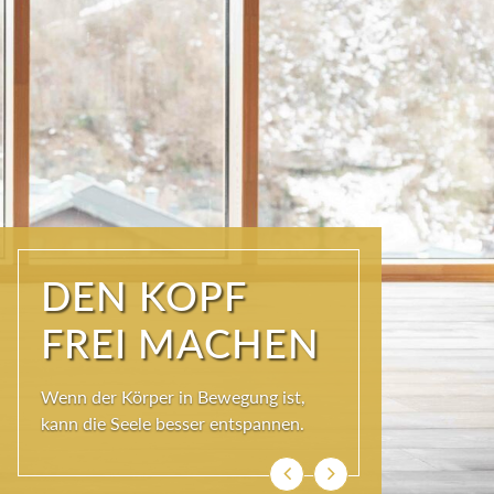
ÜBER DEN
DÄCHERN DER
KURSTADT
Schöner als im SKY SPA kann es im
Wolkenbett auch nicht sein, denn bei
so viel Himmel wird das Herz ganz
leicht und die Seele weit.
Zurück
Weiter