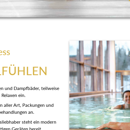
ess
LFÜHLEN
en und Dampfbäder, teilweise
 Relaxen ein.
 aller Art, Packungen und
behandlungen an.
sliebhaber steht ein modern
tigen Geräten bereit.