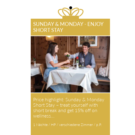
SUNDAY & MONDAY - ENJOY
SHORT STAY
Price highlight: Sunday & Monday
Short Stay – treat yourself with
short break and get 15% off on
wellness…
1 Nächte / HP / verschiedene Zimmer / p.P.