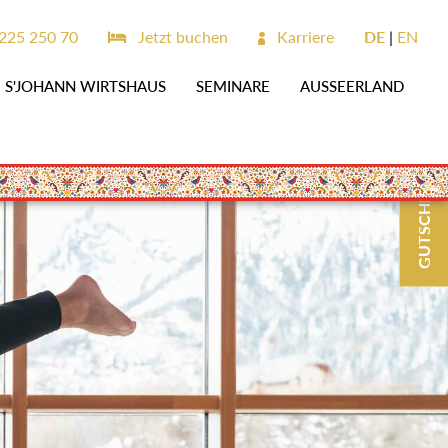
225 250 70
Jetzt buchen
Karriere
DE
EN
S'JOHANN WIRTSHAUS
SEMINARE
AUSSEERLAND
GUTSCHEINE