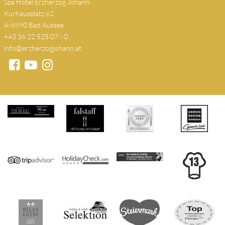
Spa Hotel Erzherzog Johann
Kurhausplatz 62
A-8990 Bad Aussee
+43 36 22 525 07 - 0
info@erzherzogjohann.at