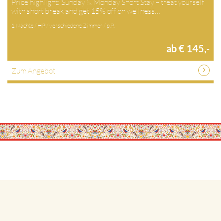
Price highlight: Sunday & Monday Short Stay – treat yourself
with short break and get 15% off on wellness…
1 Nächte / HP / verschiedene Zimmer / p.P.
ab € 145,-
Zum Angebot