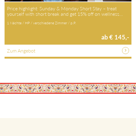
Price highlight: Sunday & Monday Short Stay – treat
yourself with short break and get 15% off on wellness…
1 Nächte / HP / verschiedene Zimmer / p.P.
ab € 145,-
Zum Angebot