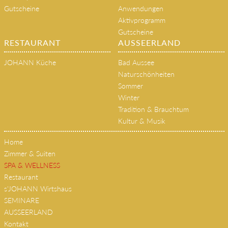
Das JOHANN Team
Sky Spa
Philosophie & Geschichte
SPA-Bereiche
Gutscheine
Anwendungen
Aktivprogramm
Gutscheine
RESTAURANT
AUSSEERLAND
JOHANN Küche
Bad Aussee
Naturschönheiten
Sommer
Winter
Tradition & Brauchtum
Kultur & Musik
Home
Zimmer & Suiten
SPA & WELLNESS
Restaurant
s'JOHANN Wirtshaus
SEMINARE