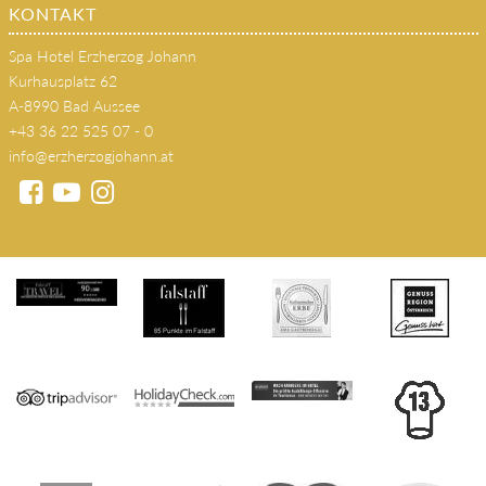
AUSSEERLAND
Kontakt
KONTAKT
Spa Hotel Erzherzog Johann
Kurhausplatz 62
A-8990 Bad Aussee
+43 36 22 525 07 - 0
info@erzherzogjohann.at