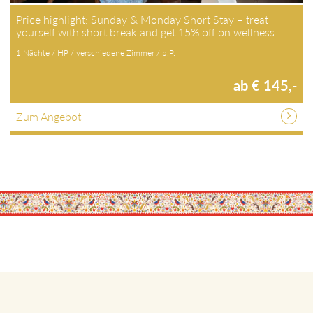
Price highlight: Sunday & Monday Short Stay – treat
yourself with short break and get 15% off on wellness…
1 Nächte / HP / verschiedene Zimmer / p.P.
ab € 145,-
Zum Angebot