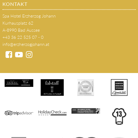
KONTAKT
Spa Hotel Erzherzog Johann
Kurhausplatz 62
A-8990 Bad Aussee
+43 36 22 525 07 - 0
info@erzherzogjohann.at