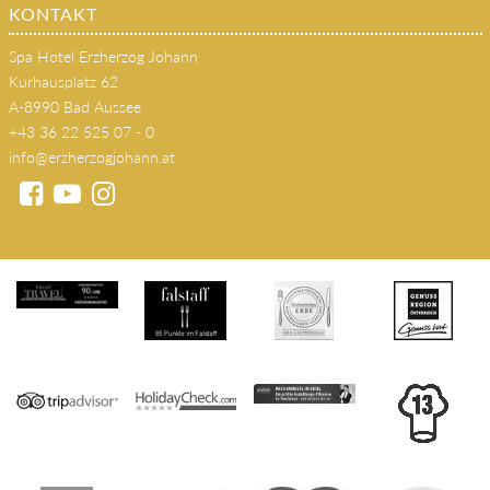
KONTAKT
Spa Hotel Erzherzog Johann
Kurhausplatz 62
A-8990 Bad Aussee
+43 36 22 525 07 - 0
info@erzherzogjohann.at