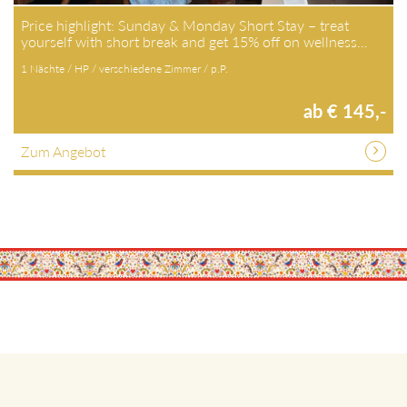
Price highlight: Sunday & Monday Short Stay – treat
yourself with short break and get 15% off on wellness…
1 Nächte / HP / verschiedene Zimmer / p.P.
ab € 145,-
Zum Angebot