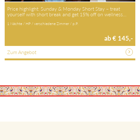
Price highlight: Sunday & Monday Short Stay – treat
yourself with short break and get 15% off on wellness…
1 Nächte / HP / verschiedene Zimmer / p.P.
ab € 145,-
Zum Angebot