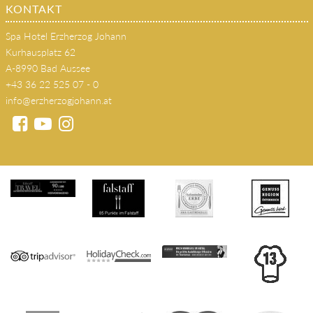
KONTAKT
Spa Hotel Erzherzog Johann
Kurhausplatz 62
A-8990 Bad Aussee
+43 36 22 525 07 - 0
info@erzherzogjohann.at