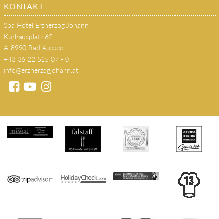
KONTAKT
Spa Hotel Erzherzog Johann
Kurhausplatz 62
A-8990 Bad Aussee
+43 36 22 525 07 - 0
info@erzherzogjohann.at