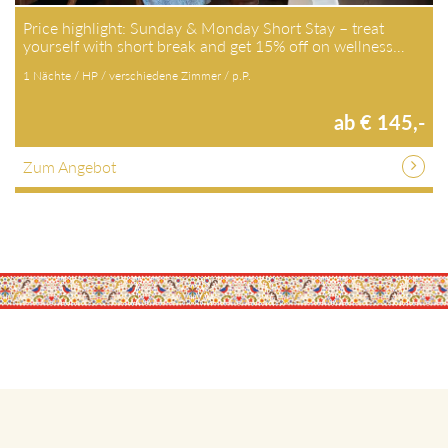
Price highlight: Sunday & Monday Short Stay – treat
yourself with short break and get 15% off on wellness…
1 Nächte / HP / verschiedene Zimmer / p.P.
ab € 145,-
Zum Angebot