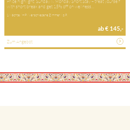
Price highlight: Sunday & Monday Short Stay – treat yourself
with short break and get 15% off on wellness…
1 Nächte / HP / verschiedene Zimmer / p.P.
ab € 145,-
Zum Angebot