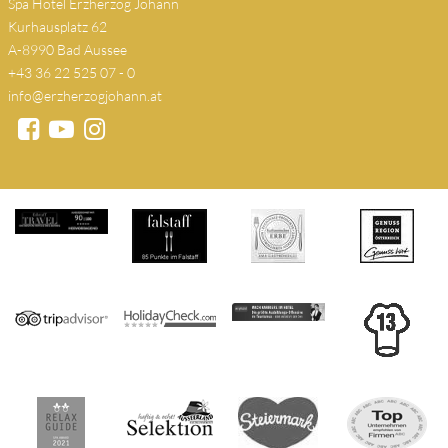
Spa Hotel Erzherzog Johann
Kurhausplatz 62
A-8990 Bad Aussee
+43 36 22 525 07 - 0
info@erzherzogjohann.at