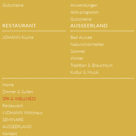
Das JOHANN Team
Sky Spa
Philosophie & Geschichte
SPA-Bereiche
Gutscheine
Anwendungen
Aktivprogramm
Gutscheine
RESTAURANT
AUSSEERLAND
JOHANN Küche
Bad Aussee
Naturschönheiten
Sommer
Winter
Tradition & Brauchtum
Kultur & Musik
Home
Zimmer & Suiten
SPA & WELLNESS
Restaurant
s'JOHANN Wirtshaus
SEMINARE