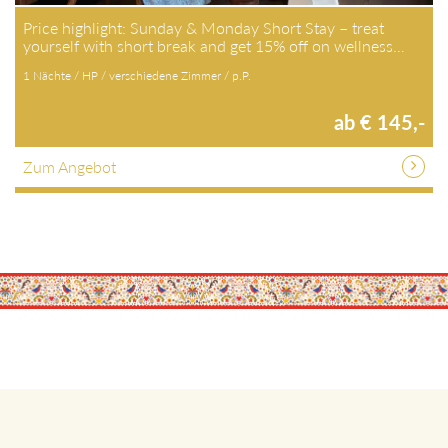
Price highlight: Sunday & Monday Short Stay – treat
yourself with short break and get 15% off on wellness…
1 Nächte / HP / verschiedene Zimmer / p.P.
ab € 145,-
Zum Angebot