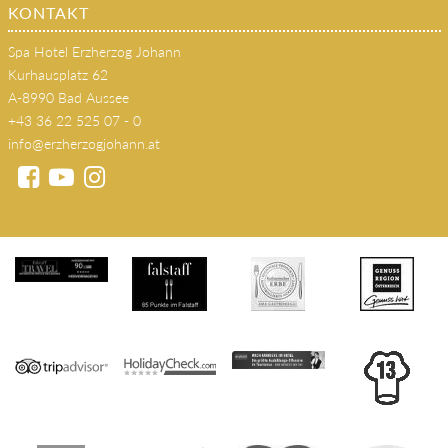
AUSSEERLAND
Kontakt
KONTAKT
Spa Hotel Erzherzog Johann
Kurhausplatz 62
A-8990 Bad Aussee
+43 36 22 525 07 - 0
info@erzherzogjohann.at