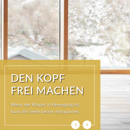
ÜBER DEN
DÄCHERN DER
KURSTADT
Schöner als im SKY SPA kann es im
Wolkenbett auch nicht sein, denn bei
so viel Himmel wird das Herz ganz
leicht und die Seele weit.
Zurück
Weiter