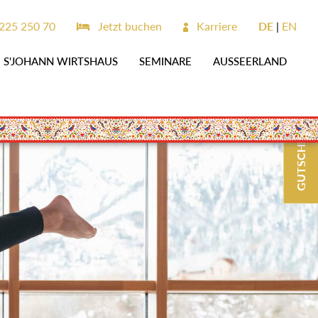
225 250 70
Jetzt buchen
Karriere
DE
EN
S'JOHANN WIRTSHAUS
SEMINARE
AUSSEERLAND
GUTSCHEINE