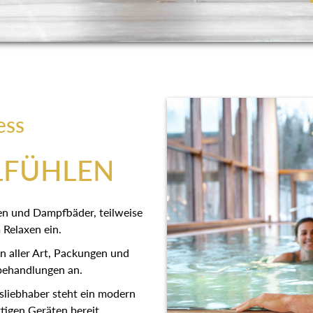
ess
LFÜHLEN
en und Dampfbäder, teilweise
 Relaxen ein.
 aller Art, Packungen und
behandlungen an.
sliebhaber steht ein modern
tigen Geräten bereit.