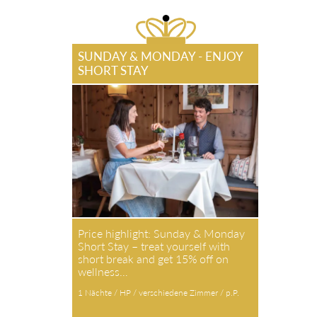
SUNDAY & MONDAY - ENJOY
SHORT STAY
Price highlight: Sunday & Monday
Short Stay – treat yourself with
short break and get 15% off on
wellness…
1 Nächte / HP / verschiedene Zimmer / p.P.