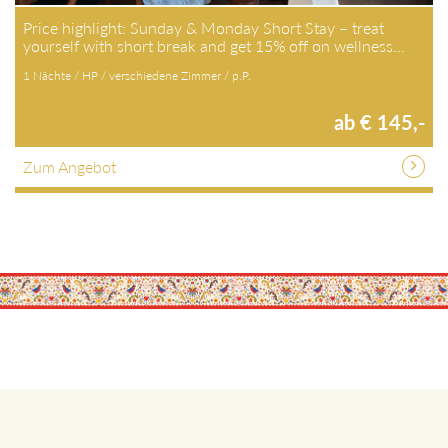
Price highlight: Sunday & Monday Short Stay – treat
yourself with short break and get 15% off on wellness…
1 Nächte / HP / verschiedene Zimmer / p.P.
ab € 145,-
Zum Angebot