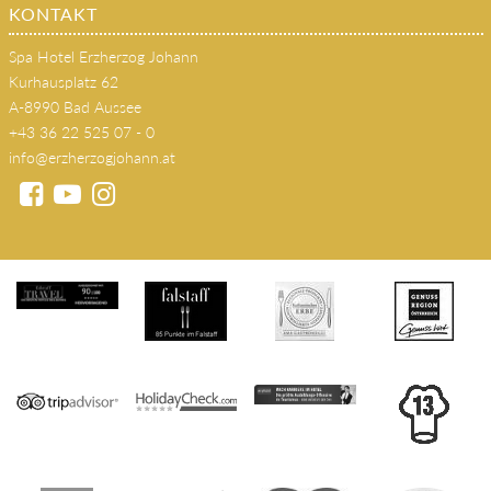
KONTAKT
Spa Hotel Erzherzog Johann
Kurhausplatz 62
A-8990 Bad Aussee
+43 36 22 525 07 - 0
info@erzherzogjohann.at