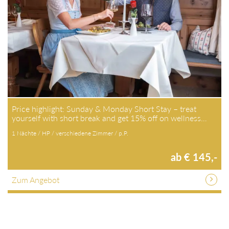
Price highlight: Sunday & Monday Short Stay – treat
yourself with short break and get 15% off on wellness…
1 Nächte / HP / verschiedene Zimmer / p.P.
ab € 145,-
Zum Angebot