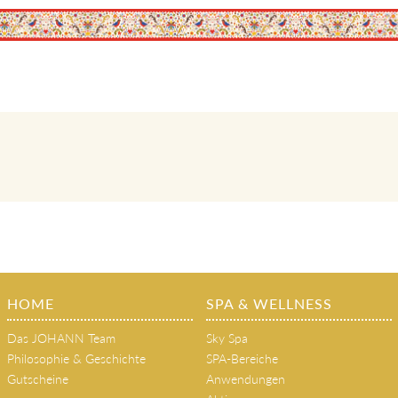
HOME
SPA & WELLNESS
Das JOHANN Team
Sky Spa
Philosophie & Geschichte
SPA-Bereiche
Gutscheine
Anwendungen