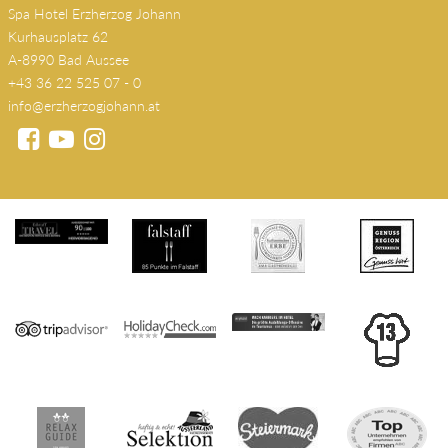
Spa Hotel Erzherzog Johann
Kurhausplatz 62
A-8990 Bad Aussee
+43 36 22 525 07 - 0
info@erzherzogjohann.at