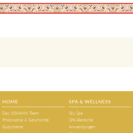
HOME
SPA & WELLNESS
Das JOHANN Team
Sky Spa
Philosophie & Geschichte
SPA-Bereiche
Gutscheine
Anwendungen