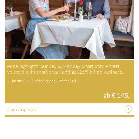
Price highlight: Sunday & Monday Short Stay – treat
yourself with short break and get 15% off on wellness…
1 Nächte / HP / verschiedene Zimmer / p.P.
ab € 145,-
Zum Angebot