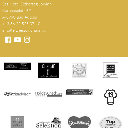
Spa Hotel Erzherzog Johann
Kurhausplatz 62
A-8990 Bad Aussee
+43 36 22 525 07 - 0
info@erzherzogjohann.at