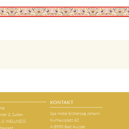
KONTAKT
me
Spa Hotel Erzherzog Johann
mer & Suiten
Kurhausplatz 62
A & WELLNESS
A-8990 Bad Aussee
taurant