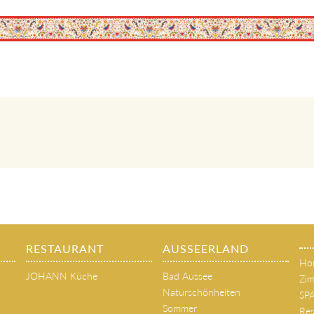
RESTAURANT
AUSSEERLAND
Ho
JOHANN Küche
Bad Aussee
Zim
Naturschönheiten
SP
Sommer
Res