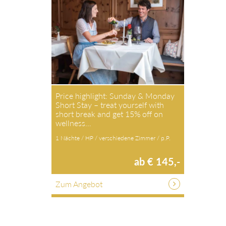
Price highlight: Sunday & Monday
Short Stay – treat yourself with
short break and get 15% off on
wellness…
1 Nächte / HP / verschiedene Zimmer / p.P.
ab € 145,-
Zum Angebot