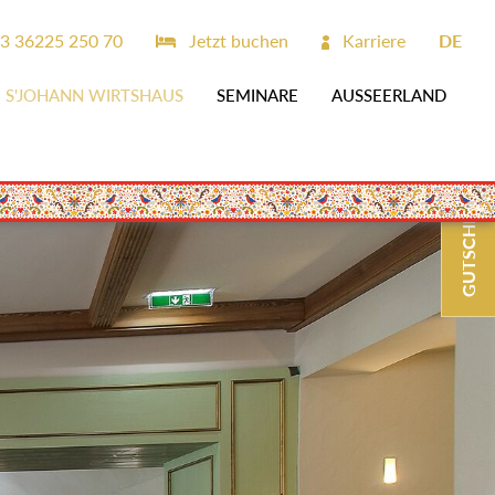
3 36225 250 70
Jetzt buchen
Karriere
DE
S'JOHANN WIRTSHAUS
SEMINARE
AUSSEERLAND
GUTSCHEINE