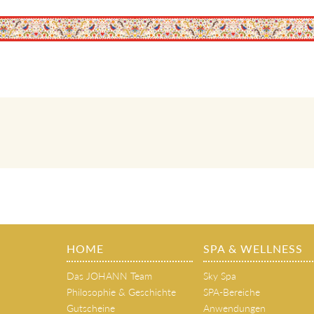
HOME
SPA & WELLNESS
Das JOHANN Team
Sky Spa
Philosophie & Geschichte
SPA-Bereiche
Gutscheine
Anwendungen