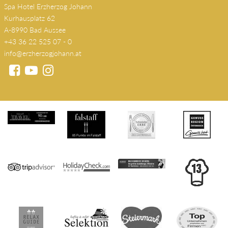
Spa Hotel Erzherzog Johann
Kurhausplatz 62
A-8990 Bad Aussee
+43 36 22 525 07 - 0
info@erzherzogjohann.at