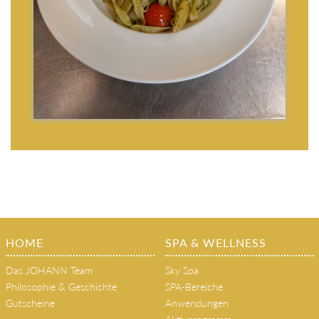
HOME
SPA & WELLNESS
Das JOHANN Team
Sky Spa
Philosophie & Geschichte
SPA-Bereiche
Gutscheine
Anwendungen