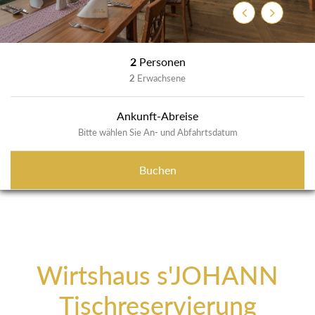
Zurück
Weiter
2
Personen
2
Erwachsene
Ankunft-Abreise
Bitte wählen Sie An- und Abfahrtsdatum
Buchen
Wirtshaus s'JOHANN
Tischreservierung