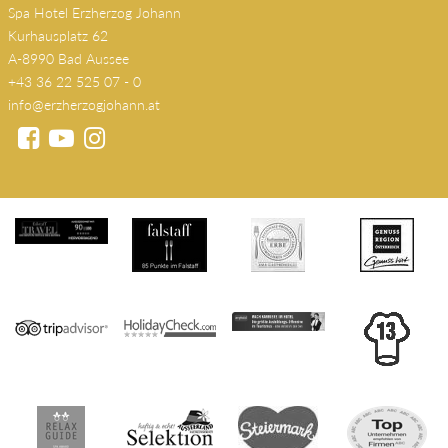
Spa Hotel Erzherzog Johann
Kurhausplatz 62
A-8990 Bad Aussee
+43 36 22 525 07 - 0
info@erzherzogjohann.at