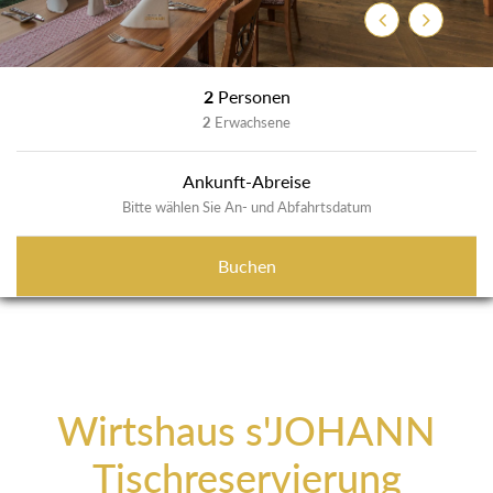
Zurück
Weiter
2
Personen
2
Erwachsene
Ankunft-Abreise
Bitte wählen Sie An- und Abfahrtsdatum
Buchen
Wirtshaus s'JOHANN
Tischreservierung