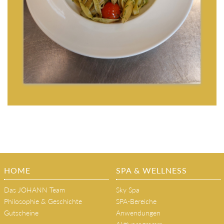
HOME
SPA & WELLNESS
Das JOHANN Team
Sky Spa
Philosophie & Geschichte
SPA-Bereiche
Gutscheine
Anwendungen