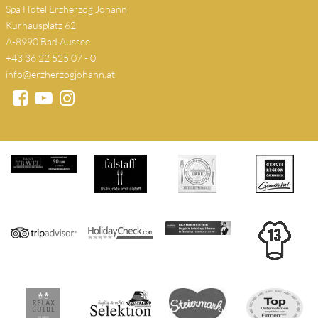
Spa Hotel Erzherzog Johann
Kurhausplatz 62
A-8990 Bad Aussee
+43 36 22 525 07 - 0
info@erzherzogjohann.at