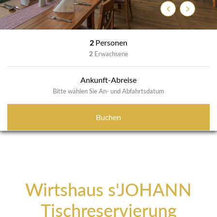
Zurück
Weiter
2
Personen
2
Erwachsene
Ankunft-Abreise
Bitte wählen Sie An- und Abfahrtsdatum
Buchen
Wirtshaus s'JOHANN
Tischreservierung