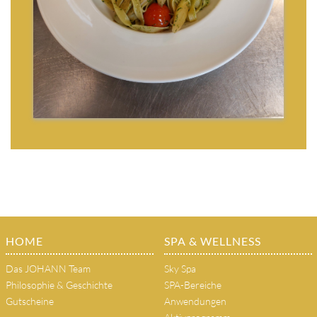
HOME
SPA & WELLNESS
Das JOHANN Team
Sky Spa
Philosophie & Geschichte
SPA-Bereiche
Gutscheine
Anwendungen